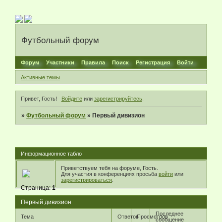
Футбольный форум
Форум
Участники
Правила
Поиск
Регистрация
Войти
Активные темы
Привет, Гость!
Войдите
или
зарегистрируйтесь
.
»
Футбольный форум
»
Первый дивизион
Информационное табло
Приветствуем тебя на форуме, Гость.
Для участия в конференциях просьба
войти
или
зарегистрироваться
.
Страница:
1
Первый дивизион
Последнее
Тема
Ответов
Просмотров
сообщение