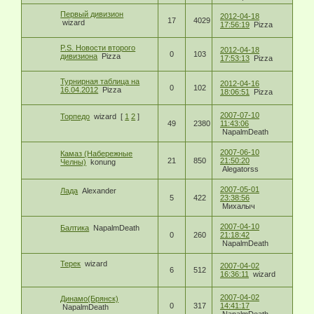
Первый дивизион
2012-04-18
17
4029
wizard
17:56:19
Pizza
P.S. Новости второго
2012-04-18
0
103
дивизиона
Pizza
17:53:13
Pizza
Турнирная таблица на
2012-04-16
0
102
16.04.2012
Pizza
18:06:51
Pizza
2007-07-10
Торпедо
wizard
[
1
2
]
49
2380
11:43:06
NapalmDeath
2007-06-10
Камаз (Набережные
21
850
21:50:20
Челны)
konung
Alegatorss
2007-05-01
Лада
Alexander
5
422
23:38:56
Михалыч
2007-04-10
Балтика
NapalmDeath
0
260
21:18:42
NapalmDeath
Терек
wizard
2007-04-02
6
512
16:36:11
wizard
2007-04-02
Динамо(Брянск)
0
317
14:41:17
NapalmDeath