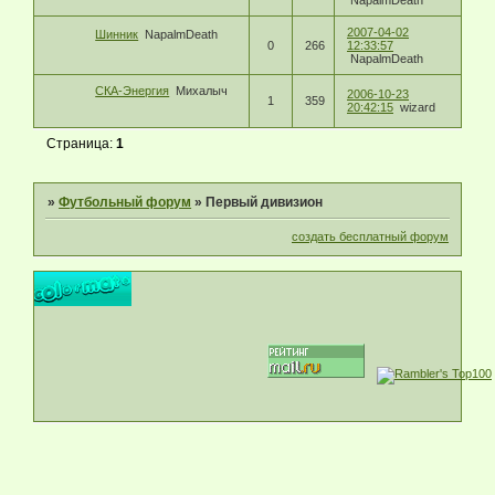
NapalmDeath
2007-04-02
Шинник
NapalmDeath
0
266
12:33:57
NapalmDeath
СКА-Энергия
Михалыч
2006-10-23
1
359
20:42:15
wizard
Страница:
1
»
Футбольный форум
»
Первый дивизион
создать бесплатный форум