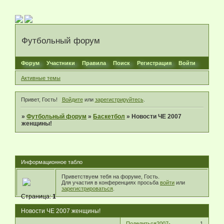
Футбольный форум
Форум
Участники
Правила
Поиск
Регистрация
Войти
Активные темы
Привет, Гость!
Войдите
или
зарегистрируйтесь
.
»
Футбольный форум
»
Баскетбол
»
Новости ЧЕ 2007
женщины!
Информационное табло
Приветствуем тебя на форуме, Гость.
Для участия в конференциях просьба
войти
или
зарегистрироваться
.
Страница:
1
Новости ЧЕ 2007 женщины!
Поделиться
2007-
1