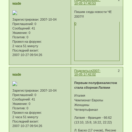
wade
10-05 17:40:53
Пишим сюда новости ЧЕ
2007!!!
Зарегистрирован
: 2007-10-04
0
Приглашений:
0
Сообщений:
41
Уважение:
0
Позитив:
0
Провел на форуме:
2 часа 51 минуту
Последний визит:
2007-10-27 09:54:26
Поделиться
2007-
2
wade
10-05 17:42:02
Первым полуфиналистом
стала сборная Латвии
Зарегистрирован
: 2007-10-04
Приглашений:
0
Италия
Сообщений:
41
Чемпионат Европы
Уважение:
0
Женщины
Позитив:
0
Четвертьфинал
Провел на форуме:
2 часа 51 минуту
Латвия - Франция - 66:62
Последний визит:
(13:10, 15:8, 16:22, 22:22)
2007-10-27 09:54:26
Л: Баско (17 очков), Янсоне