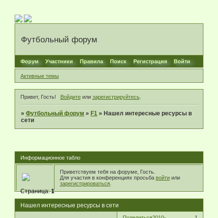
Футбольный форум
Форум
Участники
Правила
Поиск
Регистрация
Войти
Активные темы
Привет, Гость!
Войдите
или
зарегистрируйтесь
.
»
Футбольный форум
»
F1
»
Нашел интересные ресурсы в
сети
Информационное табло
Приветствуем тебя на форуме, Гость.
Для участия в конференциях просьба
войти
или
зарегистрироваться
.
Страница:
1
Нашел интересные ресурсы в сети
Поделиться
2010-
1