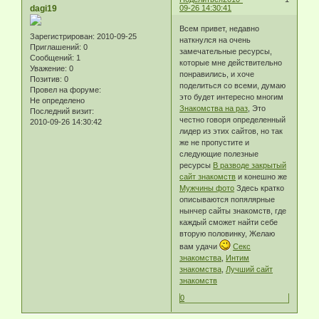
dagi19
09-26 14:30:41
Всем привет, недавно
Зарегистрирован
: 2010-09-25
наткнулся на очень
Приглашений:
0
замечательные ресурсы,
Сообщений:
1
которые мне действительно
Уважение:
0
понравились, и хоче
Позитив:
0
поделиться со всеми, думаю
Провел на форуме:
это будет интересно многим
Не определено
Знакомства на раз
, Это
Последний визит:
честно говоря определенный
2010-09-26 14:30:42
лидер из этих сайтов, но так
же не пропустите и
следующие полезные
ресурсы
В разводе закрытый
сайт знакомств
и конешно же
Мужчины фото
Здесь кратко
описываются попялярные
нынчер сайты знакомств, где
каждый сможет найти себе
вторую половинку, Желаю
вам удачи
Секс
знакомства
,
Интим
знакомства
,
Лучший сайт
знакомств
0